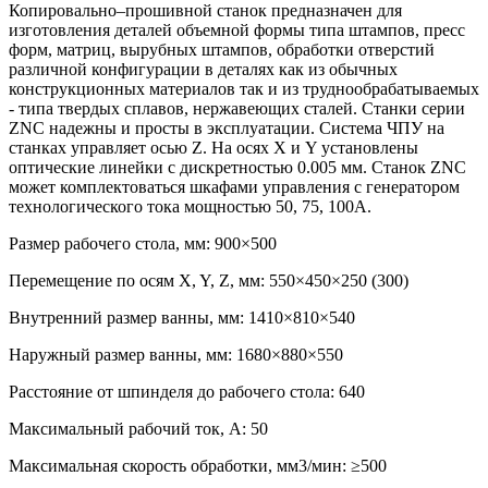
Копировально–прошивной станок предназначен для
изготовления деталей объемной формы типа штампов, пресс
форм, матриц, вырубных штампов, обработки отверстий
различной конфигурации в деталях как из обычных
конструкционных материалов так и из труднообрабатываемых
- типа твердых сплавов, нержавеющих сталей. Станки серии
ZNC надежны и просты в эксплуатации. Система ЧПУ на
станках управляет осью Z. На осях Х и Y установлены
оптические линейки с дискретностью 0.005 мм. Станок ZNC
может комплектоваться шкафами управления с генератором
технологического тока мощностью 50, 75, 100А.
Размер рабочего стола, мм: 900×500
Перемещение по осям X, Y, Z, мм: 550×450×250 (300)
Внутренний размер ванны, мм: 1410×810×540
Наружный размер ванны, мм: 1680×880×550
Расстояние от шпинделя до рабочего стола: 640
Максимальный рабочий ток, А: 50
Максимальная скорость обработки, мм3/мин: ≥500