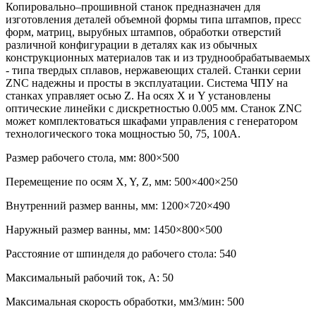
Копировально–прошивной станок предназначен для
изготовления деталей объемной формы типа штампов, пресс
форм, матриц, вырубных штампов, обработки отверстий
различной конфигурации в деталях как из обычных
конструкционных материалов так и из труднообрабатываемых
- типа твердых сплавов, нержавеющих сталей. Станки серии
ZNC надежны и просты в эксплуатации. Система ЧПУ на
станках управляет осью Z. На осях Х и Y установлены
оптические линейки с дискретностью 0.005 мм. Станок ZNC
может комплектоваться шкафами управления с генератором
технологического тока мощностью 50, 75, 100А.
Размер рабочего стола, мм: 800×500
Перемещение по осям X, Y, Z, мм: 500×400×250
Внутренний размер ванны, мм: 1200×720×490
Наружный размер ванны, мм: 1450×800×500
Расстояние от шпинделя до рабочего стола: 540
Максимальный рабочий ток, А: 50
Максимальная скорость обработки, мм3/мин: 500