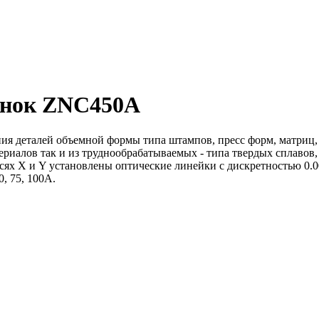
анок ZNC450A
ия деталей объемной формы типа штампов, пресс форм, матриц,
ериалов так и из труднообрабатываемых - типа твердых сплаво
осях Х и Y установлены оптические линейки с дискретностью 0
, 75, 100А.