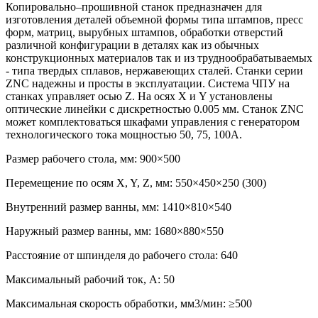
Копировально–прошивной станок предназначен для
изготовления деталей объемной формы типа штампов, пресс
форм, матриц, вырубных штампов, обработки отверстий
различной конфигурации в деталях как из обычных
конструкционных материалов так и из труднообрабатываемых
- типа твердых сплавов, нержавеющих сталей. Станки серии
ZNC надежны и просты в эксплуатации. Система ЧПУ на
станках управляет осью Z. На осях Х и Y установлены
оптические линейки с дискретностью 0.005 мм. Станок ZNC
может комплектоваться шкафами управления с генератором
технологического тока мощностью 50, 75, 100А.
Размер рабочего стола, мм: 900×500
Перемещение по осям X, Y, Z, мм: 550×450×250 (300)
Внутренний размер ванны, мм: 1410×810×540
Наружный размер ванны, мм: 1680×880×550
Расстояние от шпинделя до рабочего стола: 640
Максимальный рабочий ток, А: 50
Максимальная скорость обработки, мм3/мин: ≥500