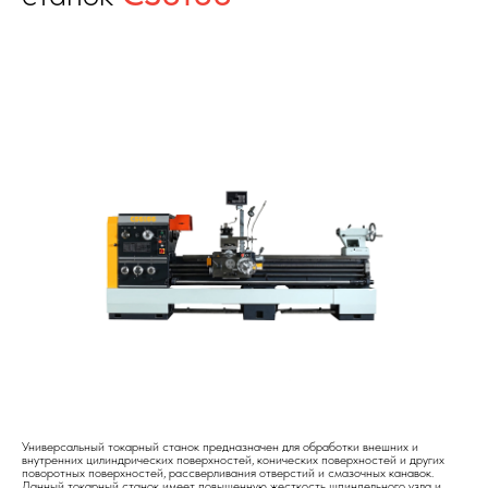
Универсальный токарный станок предназначен для обработки внешних и
внутренних цилиндрических поверхностей, конических поверхностей и других
поворотных поверхностей, рассверливания отверстий и смазочных канавок.
Данный токарный станок имеет повышенную жесткость шпиндельного узла и