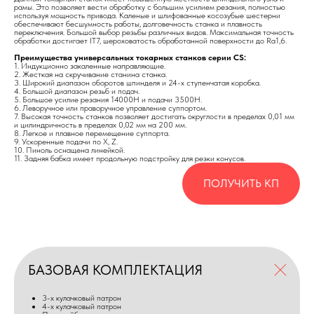
рамы. Это позволяет вести обработку с большим усилием резания, полностью
используя мощность привода. Каленые и шлифованные косозубые шестерни
обеспечивают бесшумность работы, долговечность станка и плавность
переключения. Большой выбор резьбы различных видов. Максимальная точность
обработки достигает IT7, шероховатость обработанной поверхности до Ra1,6.
Преимущества универсальных токарных станков серии CS:
1. Индукционно закаленные направляющие.
2. Жесткая на скручивание станина станка.
3. Широкий диапазон оборотов шпинделя и 24-х ступенчатая коробка.
4. Большой диапазон резьб и подач.
5. Большое усилие резания 14000Н и подачи 3500Н.
6. Леворучное или праворучное управление суппортом.
7. Высокая точность станков позволяет достигать округлости в пределах 0,01 мм
и цилиндричность в пределах 0,02 мм на 200 мм.
8. Легкое и плавное перемещение суппорта.
9. Ускоренные подачи по Х, Z.
10. Пиноль оснащена линейкой.
11. Задняя бабка имеет продольную подстройку для резки конусов.
ПОЛУЧИТЬ КП
БАЗОВАЯ КОМПЛЕКТАЦИЯ
3-х кулачковый патрон
4-х кулачковый патрон