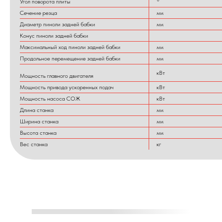
Угол поворота плиты
°
Сечение резца
мм
Диаметр пиноли задней бабки
мм
Конус пиноли задней бабки
Максимальный ход пиноли задней бабки
мм
Продольное перемещение задней бабки
мм
кВт
Мощность главного двигателя
Мощность привода ускоренных подач
кВт
Мощность насоса СОЖ
кВт
Длина станка
мм
Ширина станка
мм
Высота станка
мм
Вес станка
кг