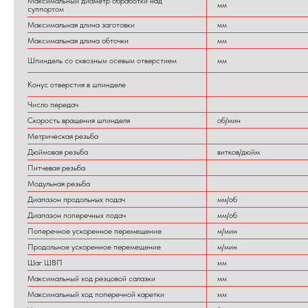
Максимальный диаметр обработки над
мм
суппортом
Максимальная длина заготовки
мм
Максимальная длина обточки
мм
Шпиндель со сквозным осевым отверстием
мм
Конус отверстия в шпинделе
Число передач
Скорость вращения шпинделя
об/мин
Метрическая резьба
Дюймовая резьба
витков/дюйм
Питчевая резьба
Модульная резьба
Диапазон продольных подач
мм/об
Диапазон поперечных подач
мм/об
Поперечное ускоренное перемещение
м/мин
Продольное ускоренное перемещение
м/мин
Шаг ШВП
мм
Максимальный ход резцовой салазки
мм
Максимальный ход поперечной каретки
мм