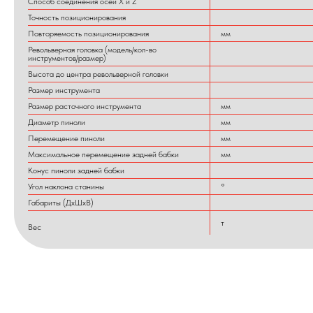
Способ соединения осей X и Z
Точность позиционирования
Повторяемость позиционирования
мм
Револьверная головка (модель/кол-во
инструментов/размер)
Высота до центра револьверной головки
Размер инструмента
Размер расточного инструмента
мм
Диаметр пиноли
мм
Перемещение пиноли
мм
Максимальное перемещение задней бабки
мм
Конус пиноли задней бабки
Угол наклона станины
°
Габариты (ДхШхВ)
т
Вес