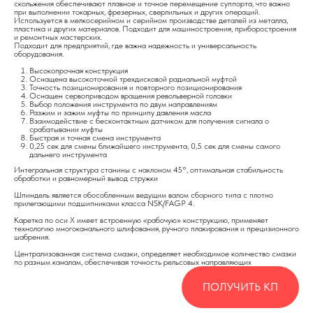
скольжения обеспечивают плавное и точное перемещение суппорта, что важно
при выполнении токарных, фрезерных, сверлильных и других операций.
Используется в мелкосерийном и серийном производстве деталей из металла,
пластика и других материалов. Подходит для машиностроения, приборостроения
и ремонтных мастерских.
Подходит для предприятий, где важна надежность и универсальность
оборудования.
Высокопрочная конструкция
Оснащена высокоточной трехдисковой радиальной муфтой
Точность позиционирования и повторного позиционирования
Оснащен сервоприводом вращения револьверной головки
Выбор положения инструмента по двум направлениям
Разжим и зажим муфты по принципу давления масла
Взаимодействие с бесконтактным датчиком для получения сигнала о
срабатывании муфты
Быстрая и точная смена инструмента
0,25 сек для смены ближайшего инструмента, 0,5 сек для смены самого
дальнего инструмента
Интегральная структура станины с наклоном 45°, оптимальная стабильность
обработки и равномерный вывод стружки
Шпиндель является обособленным ведущим валом сборного типа с плотно
прилегающими подшипниками класса NSK/FAGP 4.
Каретка по оси X имеет встроенную «рабочую» конструкцию, применяет
технологию многоканального шлифования, ручного плакирования и прецизионного
шабрения.
Централизованная система смазки, определяет необходимое количество смазки
по разным каналам, обеспечивая точность рельсовых направляющих
ПОЛУЧИТЬ КП