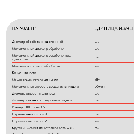
ПАРАМЕТР
ЕДИНИЦА ИЗМЕ
Диаметр обработки над станиной
мм
Максимальный диаметр обработки
мм
Максимальный диаметр обработки над
мм
суппортом
Максимальная длина обработки
мм
Конус шпинделя
Мощность двигателя шпинделя
кВт
Максимальная скорость вращения шпинделя
об/мин
Диаметр отверстия шпинделя
мм
Диаметр сквозного отверстия шпинделя
мм
Размер ШВП осей X/Z
Перемещение по оси X
мм
Перемещение по оси Z
мм
Крутящий момент двигателя по осям X и Z
Нм