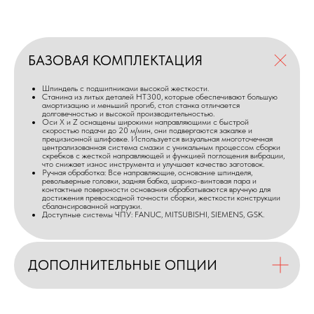
БАЗОВАЯ КОМПЛЕКТАЦИЯ
Шпиндель с подшипниками высокой жесткости.
Станина из литых деталей HT300, которые обеспечивают большую
амортизацию и меньший прогиб, стол станка отличается
долговечностью и высокой производительностью.
Оси X и Z оснащены широкими направляющими с быстрой
скоростью подачи до 20 м/мин, они подвергаются закалке и
прецизионной шлифовке. Используется визуальная многоточечная
централизованная система смазки с уникальным процессом сборки
скребков с жесткой направляющей и функцией поглощения вибрации,
что снижает износ инструмента и улучшает качество заготовок.
Ручная обработка: Все направляющие, основание шпинделя,
револьверные головки, задняя бабка, шарико-винтовая пара и
контактные поверхности основания обрабатываются вручную для
достижения превосходной точности сборки, жесткости конструкции
сбалансированной нагрузки.
Доступные системы ЧПУ: FANUC, MITSUBISHI, SIEMENS, GSK.
ДОПОЛНИТЕЛЬНЫЕ ОПЦИИ