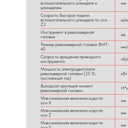
вспомогательного шпинделя и
мм
шпинделем
Скорость быстрой подачи
вспомогательного шпинделя по оси
м/м
Z2
Инструмент в револьверной
ед
головке
Размер револьверной головки BMT-
мм/
45
Скорость вращения приводного
об/
инструмента
Мощность электродвигателя
револьверной головки (25 %,
кВт
постоянный ток)
Выходной крутящий момент
Н*
револьверной головки
Максимальная величина хода по
мм
оси X
Максимальная величина хода по
мм
оси Z
Максимальная величина хода по
мм
оси Y