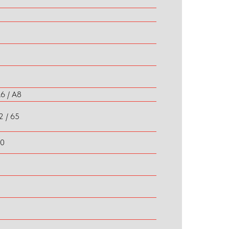
A6 / A8
2 / 65
10
0