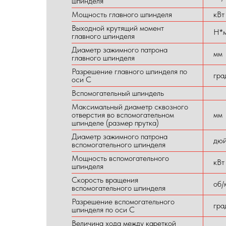
шпинделя
Мощность главного шпинделя
кВт
Выходной крутящий момент
Н*
главного шпинделя
Диаметр зажимного патрона
мм
главного шпинделя
Разрешение главного шпинделя по
гра
оси C
Вспомогательный шпиндель
Максимальный диаметр сквозного
отверстия во вспомогательном
мм
шпинделе (размер прутка)
Диаметр зажимного патрона
дю
вспомогательного шпинделя
Мощность вспомогательного
кВт
шпинделя
Скорость вращения
об/
вспомогательного шпинделя
Разрешение вспомогательного
гра
шпинделя по оси C
Величина хода между кареткой