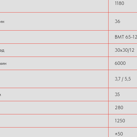
1180
ин
36
BMT 65-1
ед
30x30/12
мин
6000
3,7 / 5,5
м
35
280
1250
±50