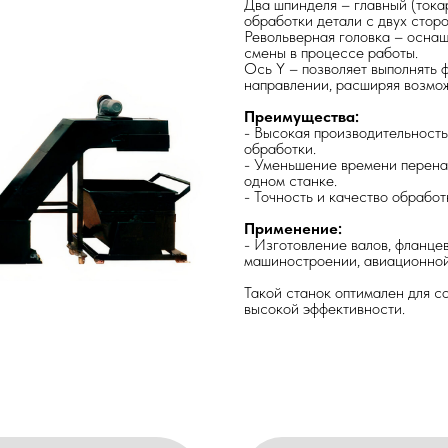
Два шпинделя – главный (ток
обработки детали с двух стор
Револьверная головка – осна
смены в процессе работы.
Ось Y – позволяет выполнять
направлении, расширяя возмо
Преимущества:
- Высокая производительность
обработки.
- Уменьшение времени перена
одном станке.
- Точность и качество обработ
Применение:
- Изготовление валов, фланце
машиностроении, авиационной
Такой станок оптимален для с
высокой эффективности.