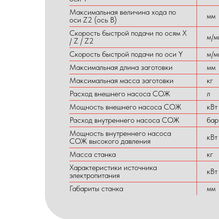
Максимальная величина хода по
мм
оси Z2 (ось B)
Скорость быстрой подачи по осям X
м/м
/ Z / Z2
Скорость быстрой подачи по оси Y
м/м
Максимальная длина заготовки
мм
Максимальная масса заготовки
кг
Расход внешнего насоса СОЖ
л
Мощность внешнего насоса СОЖ
кВт
Расход внутреннего насоса СОЖ
бар
Мощность внутреннего насоса
кВт
СОЖ высокого давления
Масса станка
кг
Характеристики источника
кВт
электропитания
Габариты станка
мм