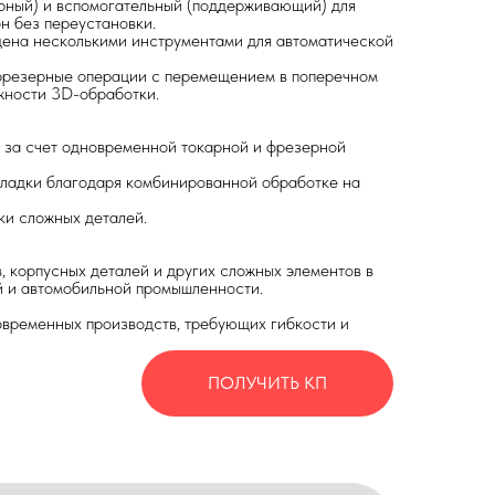
арный) и вспомогательный (поддерживающий) для
он без переустановки.
щена несколькими инструментами для автоматической
 фрезерные операции с перемещением в поперечном
жности 3D-обработки.
 за счет одновременной токарной и фрезерной
ладки благодаря комбинированной обработке на
ки сложных деталей.
в, корпусных деталей и других сложных элементов в
 и автомобильной промышленности.
овременных производств, требующих гибкости и
ПОЛУЧИТЬ КП