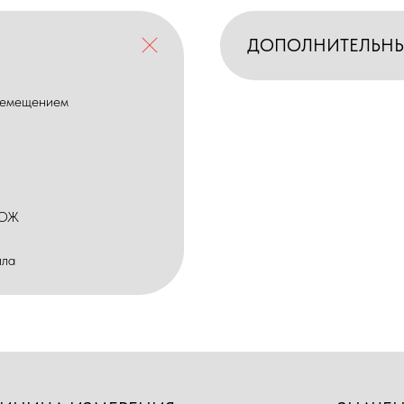
ДОПОЛНИТЕЛЬН
еремещением
СОЖ
лла