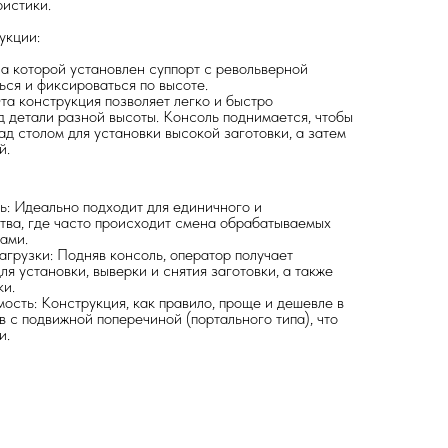
истики.
укции:
на которой установлен суппорт с револьверной
ься и фиксироваться по высоте.
а конструкция позволяет легко и быстро
д детали разной высоты. Консоль поднимается, чтобы
д столом для установки высокой заготовки, а затем
й.
ь: Идеально подходит для единичного и
тва, где часто происходит смена обрабатываемых
ами.
агрузки: Подняв консоль, оператор получает
ля установки, выверки и снятия заготовки, а также
ки.
ость: Конструкция, как правило, проще и дешевле в
в с подвижной поперечиной (портального типа), что
и.