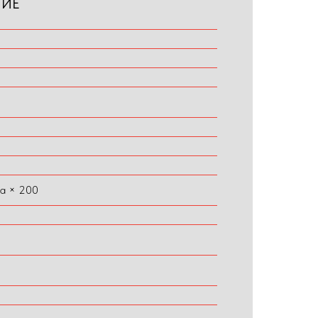
НИЕ
ла × 200