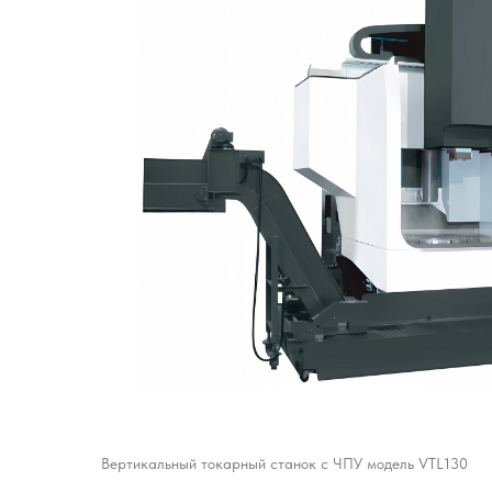
Вертикальный токарный станок с ЧПУ модель VTL130