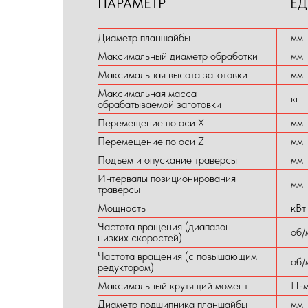
ПАРАМЕТР
ЕД
Диаметр планшайбы
мм
Максимальный диаметр обработки
мм
Максимальная высота заготовки
мм
Максимальная масса
кг
обрабатываемой заготовки
Перемещение по оси X
мм
Перемещение по оси Z
мм
Подъем и опускание траверсы
мм
Интервалы позиционирования
мм
траверсы
Мощность
кВт
Частота вращения (диапазон
об/
низких скоростей)
Частота вращения (с повышающим
об/
редуктором)
Максимальный крутящий момент
Н-
Диаметр подшипника планшайбы
мм