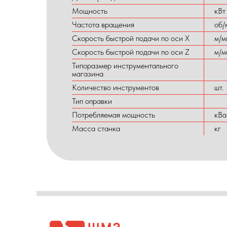
Мощность
кВт
Частота вращения
об/
Скорость быстрой подачи по оси X
м/м
Скорость быстрой подачи по оси Z
м/м
Типоразмер инструментального
магазина
Количество инструментов
шт.
Тип оправки
Потребляемая мощность
кВа
Масса станка
кг