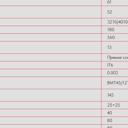
61
52
3210/4010
180
560
15
Прямое со
IT6
0.003
BMT45/12T
145
25×25
40
80