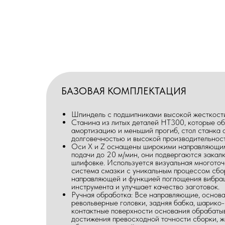
БАЗОВАЯ КОМПЛЕКТАЦИЯ
Шпиндель с подшипниками высокой жесткост
Станина из литых деталей HT300, которые о
амортизацию и меньший прогиб, стол станка 
долговечностью и высокой производительнос
Оси X и Z оснащены широкими направляющим
подачи до 20 м/мин, они подвергаются закал
шлифовке. Используется визуальная многото
система смазки с уникальным процессом сбо
направляющей и функцией поглощения вибрац
инструмента и улучшает качество заготовок.
Ручная обработка: Все направляющие, основ
револьверные головки, задняя бабка, шарико-
контактные поверхности основания обрабаты
достижения превосходной точности сборки, ж