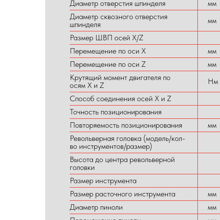
Диаметр отверстия шпинделя
мм
Диаметр сквозного отверстия
мм
шпинделя
Размер ШВП осей X/Z
Перемещение по оси X
мм
Перемещение по оси Z
мм
Крутящий момент двигателя по
Нм
осям X и Z
Способ соединения осей X и Z
Точность позиционирования
Повторяемость позиционирования
мм
Револьверная головка (модель/кол-
во инструментов/размер)
Высота до центра револьверной
головки
Размер инструмента
Размер расточного инструмента
мм
Диаметр пиноли
мм