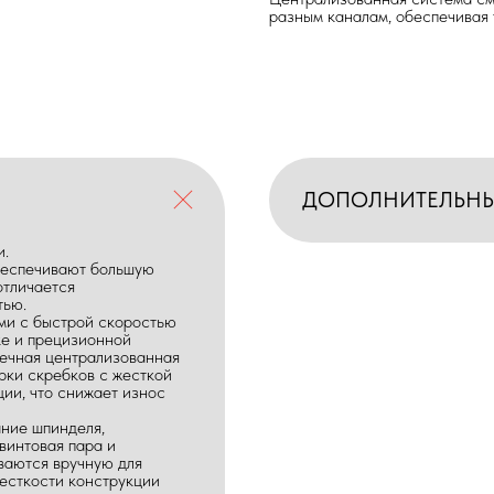
разным каналам, обеспечивая
ДОПОЛНИТЕЛЬН
и.
беспечивают большую
отличается
тью.
и с быстрой скоростью
ке и прецизионной
чечная централизованная
рки скребков с жесткой
ии, что снижает износ
ание шпинделя,
винтовая пара и
ваются вручную для
есткости конструкции