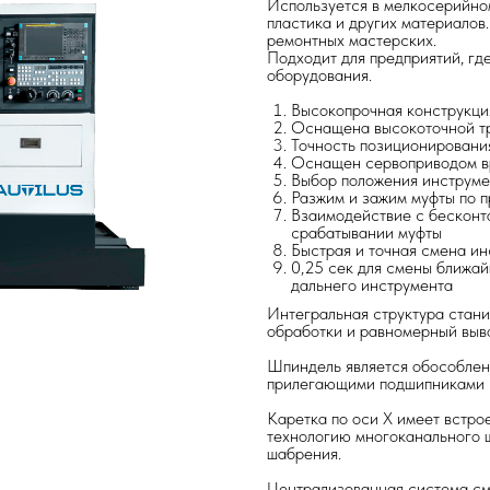
Используется в мелкосерийном
пластика и других материалов
ремонтных мастерских.
Подходит для предприятий, гд
оборудования.
Высокопрочная конструкци
Оснащена высокоточной т
Точность позиционировани
Оснащен сервоприводом в
Выбор положения инструме
Разжим и зажим муфты по 
Взаимодействие с бесконта
срабатывании муфты
Быстрая и точная смена и
0,25 сек для смены ближай
дальнего инструмента
Интегральная структура стани
обработки и равномерный выв
Шпиндель является обособлен
прилегающими подшипниками 
Каретка по оси X имеет встр
технологию многоканального 
шабрения.
Централизованная система см