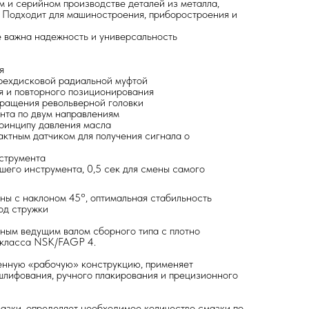
 и серийном производстве деталей из металла,
. Подходит для машиностроения, приборостроения и
е важна надежность и универсальность
я
рехдисковой радиальной муфтой
я и повторного позиционирования
ращения револьверной головки
нта по двум направлениям
принципу давления масла
ктным датчиком для получения сигнала о
нструмента
шего инструмента, 0,5 сек для смены самого
ны с наклоном 45°, оптимальная стабильность
од стружки
ным ведущим валом сборного типа с плотно
класса NSK/FAGP 4.
оенную «рабочую» конструкцию, применяет
шлифования, ручного плакирования и прецизионного
азки, определяет необходимое количество смазки по