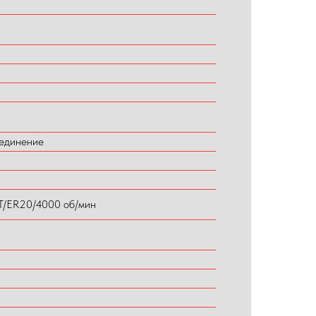
единение
/ER20/4000 об/мин