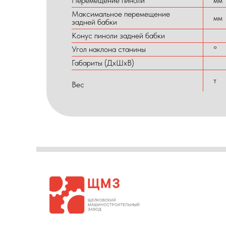
Перемещение пиноли
мм
Максимальное перемещение
мм
задней бабки
Конус пиноли задней бабки
Угол наклона станины
°
Габариты (ДхШхВ)
т
Вес