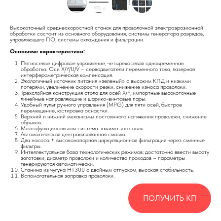
Высокоточный среднескоростной станок для проволочной электроэрозионной
обработки состоит из основного оборудования, системы генератора разрядов,
управляющего ПО, системы охлаждения и фильтрации.
Основные характеристики:
Пятиосевое цифровое управление, четырехосевая одновременная
обработка. Оси X/Y/U/V – серводвигатели переменного тока, лазерная
интерферометрическая компенсация.
Экологичный источник питания «зеленый» с высоким КПД и низкими
потерями, увеличение скорости резки, снижение износа проволоки.
Трехслойная конструкция стола для осей X/Y, импортные высокоточные
линейные направляющие и шарико-винтовые пары.
Удобный пульт ручного управления (MPG) для пяти осей, быстрое
перемещение, юстировка оснастки.
Верхний и нижний механизмы постоянного натяжения проволоки, снижение
обрывов.
Многофункциональная система зажима заготовок.
Автоматическая централизованная смазка.
Два насоса + высоконапорная циркуляционная фильтрация через сменные
фильтры.
Интеллектуальная база технологических режимов: достаточно ввести высоту
заготовки, диаметр проволоки и количество проходов – параметры
генерируются автоматически.
Станина из чугуна HT300 с двойным отпуском, высокая стабильность.
Вспомогательная заправка проволоки.
ПОЛУЧИТЬ КП