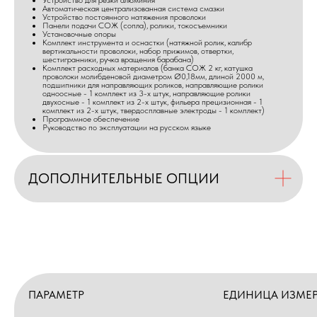
Автоматическая централизованная система смазки
Устройство постоянного натяжения проволоки
Панели подачи СОЖ (сопла), ролики, токосъемники
Установочные опоры
Комплект инструмента и оснастки (натяжной ролик, калибр
вертикальности проволоки, набор прижимов, отвертки,
шестигранники, ручка вращения барабана)
Комплект расходных материалов (банка СОЖ 2 кг, катушка
проволоки молибденовой диаметром Ø0,18мм, длиной 2000 м,
подшипники для направляющих роликов, направляющие ролики
одноосные - 1 комплект из 3-х штук, направляющие ролики
двухосные - 1 комплект из 2-х штук, фильера прецизионная - 1
комплект из 2-х штук, твердосплавные электроды - 1 комплект)
Программное обеспечение
Руководство по эксплуатации на русском языке
ДОПОЛНИТЕЛЬНЫЕ ОПЦИИ
ПАРАМЕТР
ЕДИНИЦА ИЗМЕ