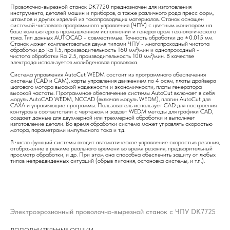
Проволочно-вырезной станок DK7720 предназначен для изготовления
инструмента, деталей машин и приборов, а также различного рода пресс форм,
штампов и других изделий из токопроводящих материалов. Станок оснащен
системой числового программного управления (ЧПУ) с цветным монитором на
базе компьютера в промышленном исполнении и генератором технологического
тока. Тип данных AUTOCAD - совместимые. Точность обработки до ±0.015 мм.
Станок может комплектоваться двумя типами ЧПУ - многопроходный чистота
обработки до Ra 1.5, производительность 160 мм²/мин и однопроходный -
чистота обработки Ra 2.5, производительность 100 мм²/мин. В качестве
электрода используется молибденовая проволока.
Система управления AutoCut WEDM состоит из программного обеспечения
системы (CAD и CAM), карты управления движением по 4 осям, платы драйвера
шагового мотора высокой надежности и экономичности, платы генератора
высокой частоты. Программное обеспечение системы AutoCut включает в себя
модуль AutoCAD WEDM, NCCAD (включая модуль WEDM), плагин AutoCut для
CAXA и управляющие программы. Пользователь использует CAD для построения
контуров в соответствии с чертежом и задает WEDM методы для графики CAD,
создает данные для двухмерной или трехмерной обработки и выполняет
изготовление детали. Во время обработки система может управлять скоростью
мотора, параметрами импульсного тока и т.д.
В число функций системы входит автоматическое управление скоростью резания,
отображение в режиме реального времени во время резания, предварительный
просмотр обработки, и др. При этом она способна обеспечить защиту от любых
типов непредвиденных ситуаций (обрыв питания, остановка системы, и т.п.).
Электроэрозионный проволочно-вырезной станок с ЧПУ DK7725