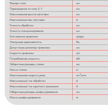
Размер стола
мм
Перемещение по осям X, Y
мм
Максимальная высота заготовки
мм
Максимальный вес заготовки
кг
Точность обработки
мм
Точность позиционирования
мм
Угол наклона проволоки
градус
Наилучшая шероховатость
Ra
Допустимые диаметры проволоки
мм
Скорость проволоки
м/с
Потребляемая мощность
кВт
Габаритные размеры станка
мм
Масса станка
кг
2
Максимальная скорость реза
мм
/мин
Максимальный ток обработки
А
Максимальный ток короткого замыкания
А
Габаритные размеры шкафа управления
мм
Масса шкафа управления
кг