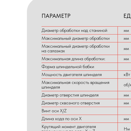
ПАРАМЕТР
ЕД
Диаметр обработки над станиной
мм
Максимальный диаметр обработки
мм
Максимальный диаметр обработки
мм
на салазках
Максимальная длина обработки:
мм
Форма шпиндельной бабки
Мощность двигателя шпинделя
кВт
Максимальная скорость вращения
об/
шпинделя
Диаметр отверстия шпинделя
мм
Диаметр сквозного отверстия
мм
Винт оси X/Z
Длина хода по оси X
мм
Крутящий момент двигателя
Нм