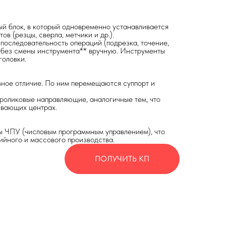
й блок, в который одновременно устанавливается
в (резцы, сверла, метчики и др.).
последовательность операций (подрезка, точение,
*без смены инструмента** вручную. Инструменты
головки.
вное отличие. По ним перемещаются суппорт и
роликовые направляющие, аналогичные тем, что
ывающих центрах.
ы ЧПУ (числовым программным управлением), что
ийного и массового производства.
ПОЛУЧИТЬ КП