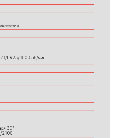
единение
2T/ER25/4000 об/мин
ая 30°
0/2100