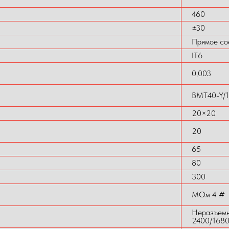
460
±30
Прямое со
IT6
0,003
BMT40-Y/1
20×20
20
65
80
300
МОм 4 #
Неразъемн
2400/168