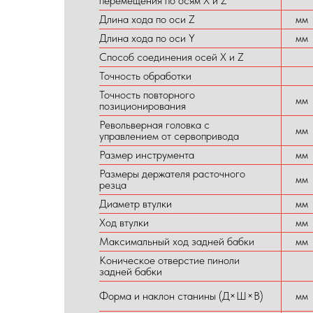
перемещения по осям X и Z
Длина хода по оси Z
мм
Длина хода по оси Y
мм
Способ соединения осей X и Z
Точность обработки
Точность повторного
мм
позиционирования
Револьверная головка с
мм
управлением от сервопривода
Размер инструмента
мм
Размеры держателя расточного
мм
резца
Диаметр втулки
мм
Ход втулки
мм
Максимальный ход задней бабки
мм
Коническое отверстие пиноли
задней бабки
Форма и наклон станины (Д×Ш×В)
мм