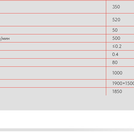
350
520
50
/мин
500
≤0.2
0.4
80
1000
1900×150
1850