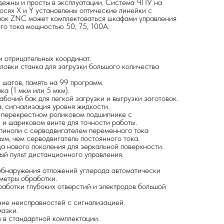
дежны и просты в эксплуатации. Система ЧПУ на
 осях Х и Y установлены оптические линейки с
нок ZNC может комплектоваться шкафами управления
го тока мощностью 50, 75, 100А.
 отрицательных координат.
овки станка для загрузки большого количества
 шагов, память на 99 программ.
а (1 мкм или 5 мкм).
бочий бак для легкой загрузки и выгрузки заготовок.
, сигнализация уровня жидкости.
 перекрестном роликовом подшипнике с
 и шариковом винте для точности работы.
пиноли с серводвигателем переменного тока
ым, чем серводвигатель постоянного тока.
а нового поколения для зеркальной поверхности.
й пульт дистанционного управления.
обнаружения отложений углерода автоматически
метры обработки.
аботки глубоких отверстий и электродов большой
ие неисправностей с сигнализацией.
азки.
 в стандартной комплектации.