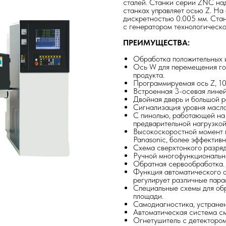
сталей. Станки серии ZNC на
станках управляет осью Z. На
дискретностью 0.005 мм. Ста
с генератором технологическо
ПРЕИМУЩЕСТВА:
Обработка положительных и
Ось W для перемещения гол
продукта.
Программируемая ось Z, 10
Встроенная 3-осевая линейк
Двойная дверь и большой ра
Сигнализация уровня масла
С пинолью, работающей на
предварительной нагрузкой
Высокоскоростной момент 
Panasonic, более эффективн
Схема сверхтонкого разряд
Ручной многофункциональны
Обратная сервообработка.
Функция автоматического 
регулирует различные пара
Специальные схемы для обр
площади.
Самодиагностика, устранен
Автоматическая система см
Огнетушитель с детектором