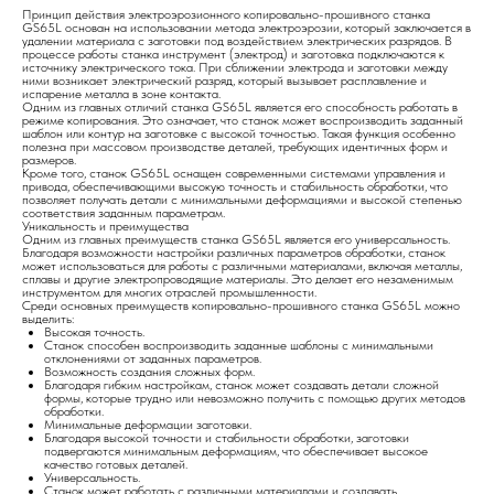
Принцип действия электроэрозионного копировально-прошивного станка
GS65L основан на использовании метода электроэрозии, который заключается в
удалении материала с заготовки под воздействием электрических разрядов. В
процессе работы станка инструмент (электрод) и заготовка подключаются к
источнику электрического тока. При сближении электрода и заготовки между
ними возникает электрический разряд, который вызывает расплавление и
испарение металла в зоне контакта.
Одним из главных отличий станка GS65L является его способность работать в
режиме копирования. Это означает, что станок может воспроизводить заданный
шаблон или контур на заготовке с высокой точностью. Такая функция особенно
полезна при массовом производстве деталей, требующих идентичных форм и
размеров.
Кроме того, станок GS65L оснащен современными системами управления и
привода, обеспечивающими высокую точность и стабильность обработки, что
позволяет получать детали с минимальными деформациями и высокой степенью
соответствия заданным параметрам.
Уникальность и преимущества
Одним из главных преимуществ станка GS65L является его универсальность.
Благодаря возможности настройки различных параметров обработки, станок
может использоваться для работы с различными материалами, включая металлы,
сплавы и другие электропроводящие материалы. Это делает его незаменимым
инструментом для многих отраслей промышленности.
Среди основных преимуществ копировально-прошивного станка GS65L можно
выделить:
Высокая точность.
Станок способен воспроизводить заданные шаблоны с минимальными
отклонениями от заданных параметров.
Возможность создания сложных форм.
Благодаря гибким настройкам, станок может создавать детали сложной
формы, которые трудно или невозможно получить с помощью других методов
обработки.
Минимальные деформации заготовки.
Благодаря высокой точности и стабильности обработки, заготовки
подвергаются минимальным деформациям, что обеспечивает высокое
качество готовых деталей.
Универсальность.
Станок может работать с различными материалами и создавать