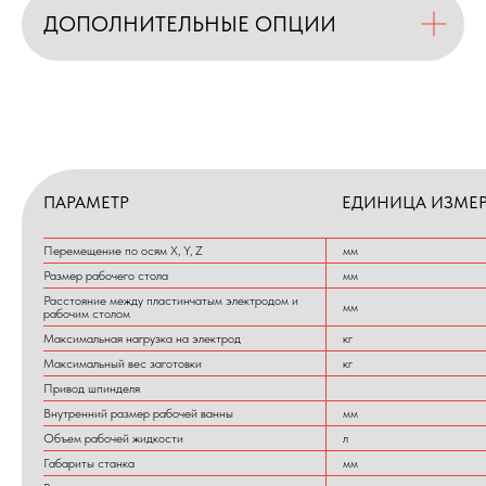
ДОПОЛНИТЕЛЬНЫЕ ОПЦИИ
ПАРАМЕТР
ЕДИНИЦА ИЗМЕ
Перемещение по осям X, Y, Z
мм
Размер рабочего стола
мм
Расстояние между пластинчатым электродом и
мм
рабочим столом
Максимальная нагрузка на электрод
кг
Максимальный вес заготовки
кг
Привод шпинделя
Внутренний размер рабочей ванны
мм
Объем рабочей жидкости
л
Габариты станка
мм