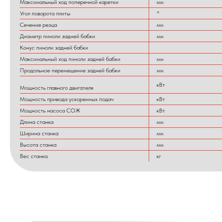
Максимальный ход поперечной каретки
мм
Угол поворота плиты
°
Сечение резца
мм
Диаметр пиноли задней бабки
мм
Конус пиноли задней бабки
Максимальный ход пиноли задней бабки
мм
Продольное перемещение задней бабки
мм
кВт
Мощность главного двигателя
Мощность привода ускоренных подач
кВт
Мощность насоса СОЖ
кВт
Длина станка
мм
Ширина станка
мм
Высота станка
мм
Вес станка
кг