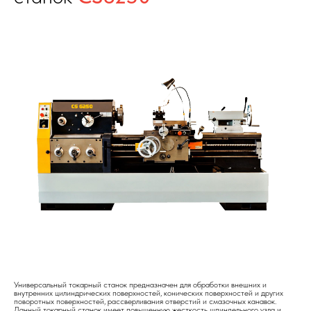
Универсальный токарный станок предназначен для обработки внешних и
внутренних цилиндрических поверхностей, конических поверхностей и других
поворотных поверхностей, рассверливания отверстий и смазочных канавок.
Данный токарный станок имеет повышенную жесткость шпиндельного узла и