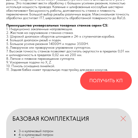
рамы. Это позволяет вести обработку с большим усилием резания, полностью
используя мощность привода. Каленые и шлифованные косозубые шестерни
обеспечивают бесшумность работы, долговечность станка и плавность
переключения. Большой выбор резьбы различных видов. Максимальная точность
обработки достигает IT7, шероховатость обработанной поверхности до Ra1,6.
Преимущества универсальных токарных станков серии CS:
1. Индукционно закаленные направляющие.
2. Жесткая на скручивание станина станка.
3. Широкий диапазон оборотов шпинделя и 24-х ступенчатая коробка.
4. Большой диапазон резьб и подач.
5. Большое усилие резания 14000Н и подачи 3500Н.
6. Леворучное или праворучное управление суппортом.
7. Высокая точность станков позволяет достигать округлости в пределах 0,01 мм
и цилиндричность в пределах 0,02 мм на 200 мм.
8. Легкое и плавное перемещение суппорта.
9. Ускоренные подачи по Х, Z.
10. Пиноль оснащена линейкой.
11. Задняя бабка имеет продольную подстройку для резки конусов.
ПОЛУЧИТЬ КП
БАЗОВАЯ КОМПЛЕКТАЦИЯ
3-х кулачковый патрон
4-х кулачковый патрон