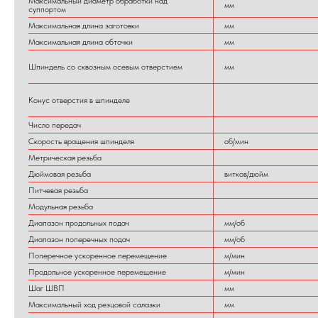
Максимальный диаметр обработки над
мм
суппортом
Максимальная длина заготовки
мм
Максимальная длина обточки
мм
Шпиндель со сквозным осевым отверстием
мм
Конус отверстия в шпинделе
Число передач
Скорость вращения шпинделя
об/мин
Метрическая резьба
Дюймовая резьба
витков/дюйм
Питчевая резьба
Модульная резьба
Диапазон продольных подач
мм/об
Диапазон поперечных подач
мм/об
Поперечное ускоренное перемещение
м/мин
Продольное ускоренное перемещение
м/мин
Шаг ШВП
мм
Максимальный ход резцовой салазки
мм