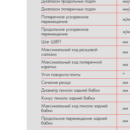
Диапазон продольных подач
мм/
Диапазон поперечных подач
мм/
Поперечное ускоренное
м/м
перемещение
Продольное ускоренное
м/м
перемещение
Шаг ШВП
мм
Максимальный ход резцовой
мм
салазки
Максимальный ход поперечной
мм
каретки
Угол поворота плиты
°
Сечение резца
мм
Диаметр пиноли задней бабки
мм
Конус пиноли задней бабки
Максимальный ход пиноли задней
мм
бабки
Продольное перемещение задней
мм
бабки