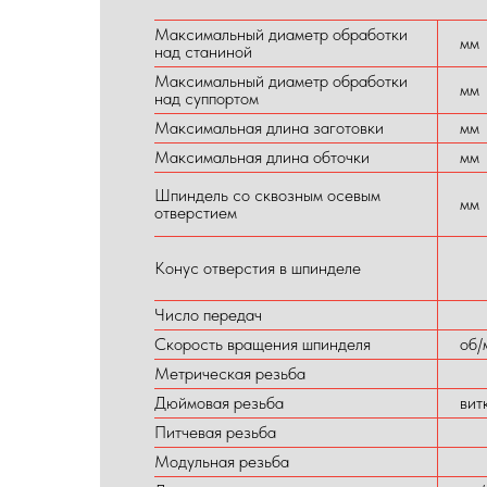
Максимальный диаметр обработки
мм
над станиной
Максимальный диаметр обработки
мм
над суппортом
Максимальная длина заготовки
мм
Максимальная длина обточки
мм
Шпиндель со сквозным осевым
мм
отверстием
Конус отверстия в шпинделе
Число передач
Скорость вращения шпинделя
об/
Метрическая резьба
Дюймовая резьба
вит
Питчевая резьба
Модульная резьба