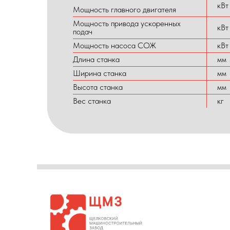
кВт
Мощность главного двигателя
Мощность привода ускоренных
кВт
подач
Мощность насоса СОЖ
кВт
Длина станка
мм
Ширина станка
мм
Высота станка
мм
Вес станка
кг