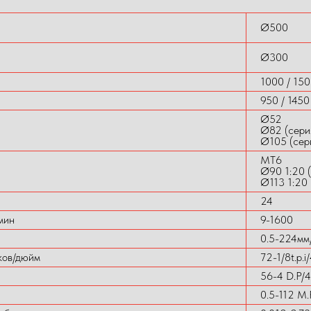
Ø500
Ø300
1000 / 150
950 / 1450
Ø52
Ø82 (сери
Ø105 (сер
MT6
Ø90 1:20 (
Ø113 1:20 
24
мин
9-1600
0.5-224мм
ков/дюйм
72-1/8t.p.i
56-4 D.P/
0.5-112 M.