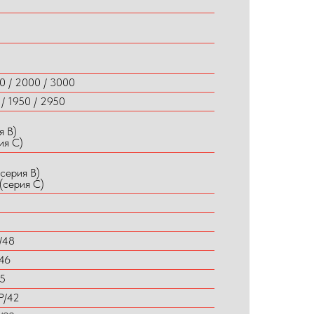
0 / 2000 / 3000
 / 1950 / 2950
я B)
ия C)
серия B)
(серия C)
/48
/46
45
P/42