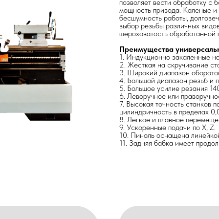
позволяет вести обработку с 
мощность привода. Каленые и
бесшумность работы, долговеч
выбор резьбы различных видов
шероховатость обработанной п
Преимущества универсальн
1. Индукционно закаленные н
2. Жесткая на скручивание ст
3. Широкий диапазон оборотов
4. Большой диапазон резьб и п
5. Большое усилие резания 1
6. Леворучное или праворучно
7. Высокая точность станков п
цилиндричность в пределах 0,
8. Легкое и плавное перемеще
9. Ускоренные подачи по Х, Z.
10. Пиноль оснащена линейко
11. Задняя бабка имеет продол