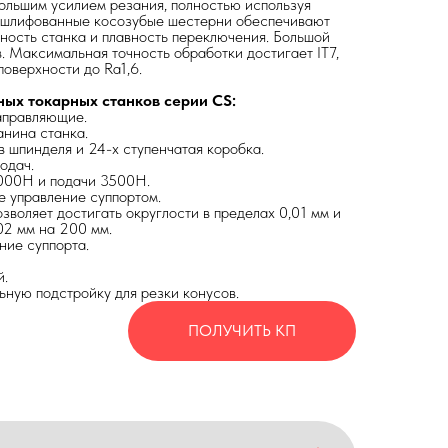
большим усилием резания, полностью используя
 шлифованные косозубые шестерни обеспечивают
ность станка и плавность переключения. Большой
. Максимальная точность обработки достигает IT7,
оверхности до Ra1,6.
ых токарных станков серии CS:
аправляющие.
анина станка.
 шпинделя и 24-х ступенчатая коробка.
одач.
4000Н и подачи 3500Н.
е управление суппортом.
озволяет достигать округлости в пределах 0,01 мм и
02 мм на 200 мм.
ние суппорта.
й.
ьную подстройку для резки конусов.
ПОЛУЧИТЬ КП