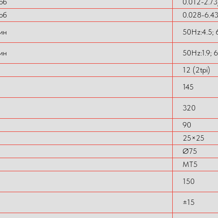
об
0.012-2.73
об
0.028-6.4
ин
50Hz:4.5; 
ин
50Hz:1.9; 
12 (2tpi)
145
320
90
25×25
Ø75
MT5
150
±15